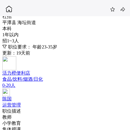
语文教师
5-8K
社招
平潭县 海坛街道
本科
1年以内
招1~3人
职位要求：
年龄23-35岁
更新：19天前
活力橙便利店
食品/饮料/烟酒/日化
0-20人
陈国
运营管理
职位描述
教师
小学教育
集体授课