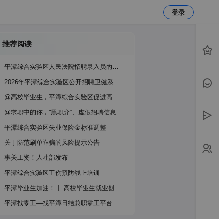
登录
推荐阅读
平潭综合实验区人民法院招聘录入员的公告
2026年平潭综合实验区公开招聘卫健系统事业单位工作人员公告
@高校毕业生，平潭综合实验区促进高校毕业生就业创业政策指南请查收！
@求职中的你，“黑职介”、虚假招聘信息需警惕！
平潭综合实验区失业保险金标准调整
关于防范刷单诈骗的风险提示公告‌
事关工资！人社部发布
平潭综合实验区工伤预防线上培训
平潭毕业生加油！丨 高校毕业生就业创业政策服务指南
平潭找零工—找平潭日结兼职零工平台推荐！