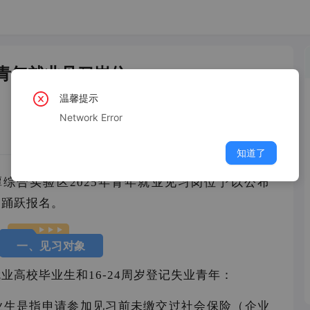
年青年就业见习岗位
温馨提示
Network Error
知道了
综合实验区2025年青年就业见习岗位予以公布
象踊跃报名。
一、见习对象
业高校毕业生和16-24周岁登记失业青年：
业生是指申请参加见习前未缴交过社会保险（企业