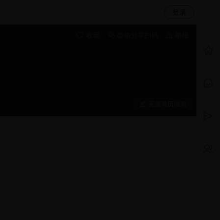
登录
收藏
微信分享扫码
举报
完善简历信息
清空筛选条件