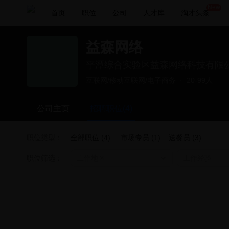
New
首页
职位
公司
人才库
淘才头条
益森网络
平潭综合实验区益森网络科技有限
互联网/移动互联网/电子商务
·
20-99人
公司主页
招聘职位(4)
职位类型：
全部职位 (4)
市场专员 (1)
送餐员 (3)
职位筛选：
工作地区
工作经验