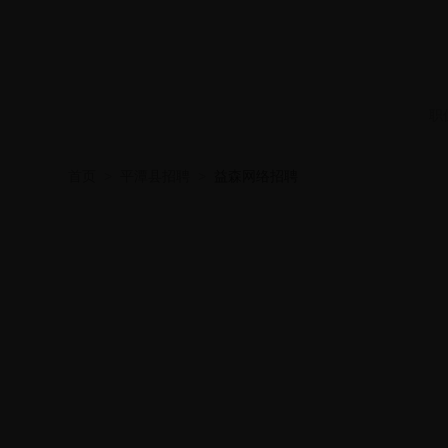
职
首页
>
平潭县招聘
>
益森网络招聘