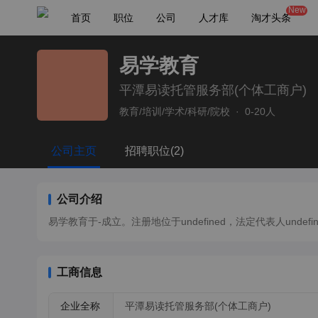
New
首页
职位
公司
人才库
淘才头条
易学教育
平潭易读托管服务部(个体工商户)
教育/培训/学术/科研/院校
·
0-20人
公司主页
招聘职位(2)
公司介绍
易学教育于-成立。注册地位于undefined，法定代表人undefin
工商信息
企业全称
平潭易读托管服务部(个体工商户)