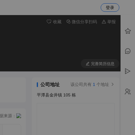
登录
收藏
微信分享扫码
举报
完善简历信息
公司地址
该公司共有
1
个地址
平潭县金井镇 105 栋
据来源：