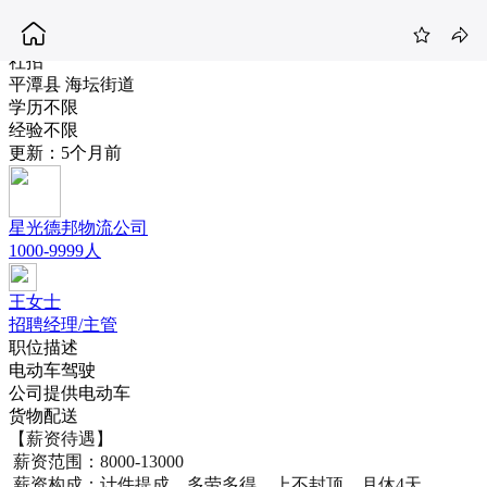
工资半月结算-平潭德邦快递员提供车辆
8-13K
社招
平潭县 海坛街道
学历不限
经验不限
更新：5个月前
星光德邦物流公司
1000-9999人
王女士
招聘经理/主管
职位描述
电动车驾驶
公司提供电动车
货物配送
【薪资待遇】

 薪资范围：8000-13000

 薪资构成：计件提成，多劳多得，上不封顶，月休4天
