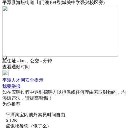
平潭县海坛街道 山门澳109号(城关中学强兴校区旁)
距住址 - km，公交 - 分钟
查看通勤时间
平潭人才网安全提示
我要举报
如在应聘过程中遇到招聘方以担保或任何理由索取财物的，均
涉嫌违法，请提高警惕！
为你推荐
平潭淘宝闪购外卖员时间自由
6-12K
点饭吃餐饮（饿了么）