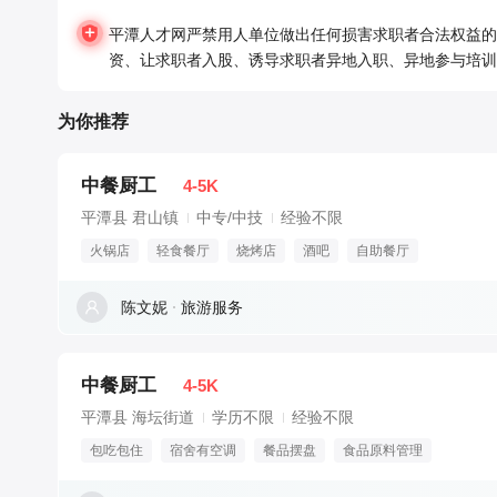
平潭人才网严禁用人单位做出任何损害求职者合法权益的
资、让求职者入股、诱导求职者异地入职、异地参与培训
为你推荐
中餐厨工
4-5K
平潭县 君山镇
中专/中技
经验不限
火锅店
轻食餐厅
烧烤店
酒吧
自助餐厅
陈文妮
旅游服务
中餐厨工
4-5K
平潭县 海坛街道
学历不限
经验不限
包吃包住
宿舍有空调
餐品摆盘
食品原料管理