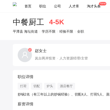
New
首页
职位
公司
人才库
淘才头条
中餐厨工
4-5K
平潭县 海坛街道
学历不限
经验不限
全职
赵女士
岚台两岸投资
人力资源经理/主管
职位详情
打荷
切配
炉头
酒店餐厅
炒锅2名（有三年以上的炒锅经验）、切配4人、打荷5人、蒸
薪资详情