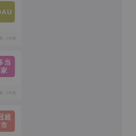
DAU
新：1年前
多当
家
新：1年前
冠超
市