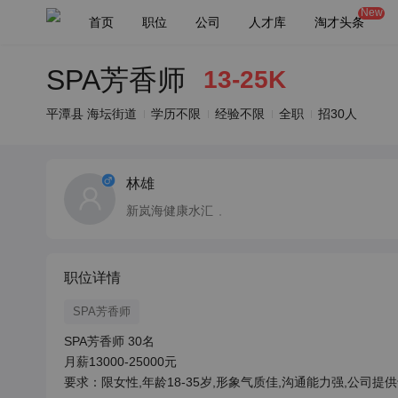
New
首页
职位
公司
人才库
淘才头条
SPA芳香师
13-25K
平潭县 海坛街道
学历不限
经验不限
全职
招30人
林雄
新岚海健康水汇
职位详情
SPA芳香师
SPA芳香师 30名

月薪13000-25000元

要求：限女性,年龄18-35岁,形象气质佳,沟通能力强,公司