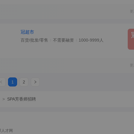
更
冠超市
百货/批发/零售
不需要融资
1000-9999人
更
1
2
>
SPA芳香师招聘
潭人才网