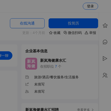
登录
在线沟通
投简历
更新：4个月前
收藏
微信扫码
举报
企业基本信息
聊一聊
新岚海健康水汇
新岚
海健
在招职位
7
个
旅游/酒店/餐饮服务/生活服务
未填写
未填写
新岚海健康水汇招聘
查看更多