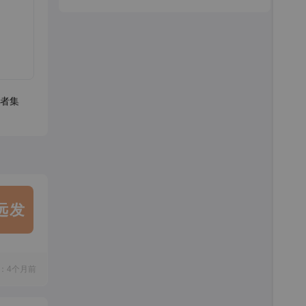
者集
远发
：4个月前