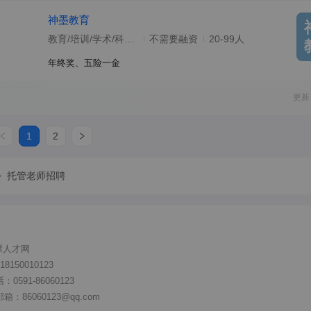
神墨教育
教育/培训/学术/科研/院校
不需要融资
20-99人
年终奖、五险一金
更新
1
2
>
托管老师招聘
潭人才网
150010123
591-86060123
86060123@qq.com