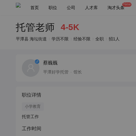
New
首页
职位
公司
人才库
淘才头条
托管老师
4-5K
平潭县 海坛街道
学历不限
经验不限
全职
招1人
蔡巍巍
平潭好学托管
馆长
职位详情
小学教育
托管工作
工作时间