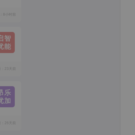
：8小时前
启智
优能
新：23天前
昂乐
优加
新：26天前