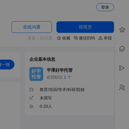
登录
在线沟通
投简历
更新：26天前
收藏
微信扫码
举报
企业基本信息
聊一聊
平潭好学托管
好学
托管
在招职位
1
个
教育/培训/学术/科研/院校
未填写
0-20人