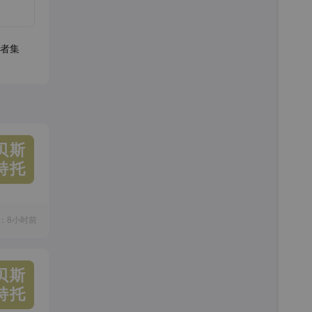
者集
贝斯
特托
：8小时前
贝斯
特托